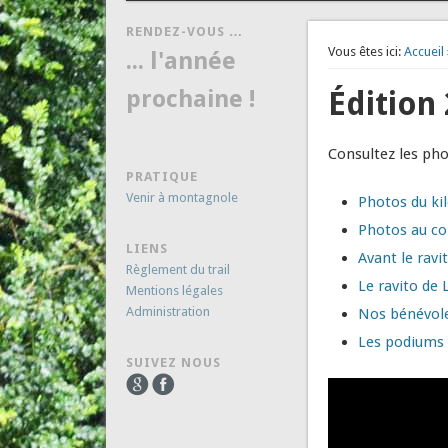
RENDEZ-VOUS …
Vous êtes ici:
Accueil
... l'année
prochaine !
Édition
Consultez les ph
PRATIQUE
Venir à montagnole
Photos du ki
Photos au co
LIENS
Avant le ravi
Règlement du trail
Le ravito de 
Mentions légales
Administration
Nos bénévol
Les podiums
SUIVEZ NOUS