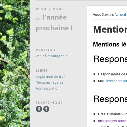
RENDEZ-VOUS …
Vous êtes ici:
Accueil
... l'année
prochaine !
Mention
Mentions lé
PRATIQUE
Responsa
Venir à montagnole
LIENS
Responsables de 
Règlement du trail
Mail :
lesmonttrail
Mentions légales
Administration
Responsa
SUIVEZ NOUS
Créé et maintenu p
http://projets-nume