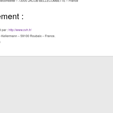
ellecombette – 73000 JACOB-BELLECOMBETTE – France
ment :
é par :
http://www.ovh.fr/
ue Kellermann – 59100 Roubaix – France.
3