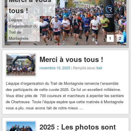
tous !
L’équipe
d’organisation du
Trail de
Montagnole
1
2
remercie
l’ensemble des
participants de
Merci à vous tous !
cette cuvée
novembre 10, 2025
| Remplis sous:
trail
2025. Ce fut un
excellent
millésime. Vous
L’équipe d’organisation du Trail de Montagnole remercie l’ensemble
étiez près de
des participants de cette cuvée 2025. Ce fut un excellent millésime.
700 coureurs et
Vous étiez près de 700 coureurs et marcheurs à arpenter les sentiers
marcheurs à
de Chartreuse. Toute l’équipe espère que cette matinée à Montagnole
arpenter les
vous a plu, nous avons fait de notre mieux …
sentiers de
Chartreuse.
Toute l’équipe
2025 : Les photos sont
espère que cette