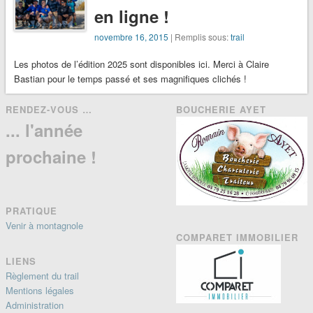
en ligne !
matinée à
Montagnole vous
novembre 16, 2015
| Remplis sous:
trail
a plu, nous
avons fait de
Les photos de l’édition 2025 sont disponibles ici. Merci à Claire
notre mieux …
Bastian pour le temps passé et ses magnifiques clichés !
RENDEZ-VOUS …
BOUCHERIE AYET
... l'année
prochaine !
PRATIQUE
Venir à montagnole
COMPARET IMMOBILIER
LIENS
Règlement du trail
Mentions légales
Administration